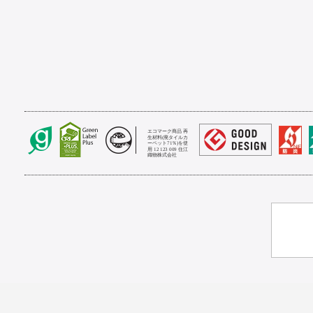
エコマーク商品 再
生材料(廃タイルカ
ーペット71％)を使
用 12 123 009 住江
織物株式会社